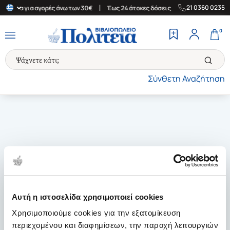
|
|
21 0360 0235
Ελλάδα για αγορές άνω των 30€
Έως 24 άτοκες δόσεις
Δωρεάν Μ
0
Σύνθετη Αναζήτηση
Αυτή η ιστοσελίδα χρησιμοποιεί cookies
Χρησιμοποιούμε cookies για την εξατομίκευση
περιεχομένου και διαφημίσεων, την παροχή λειτουργιών