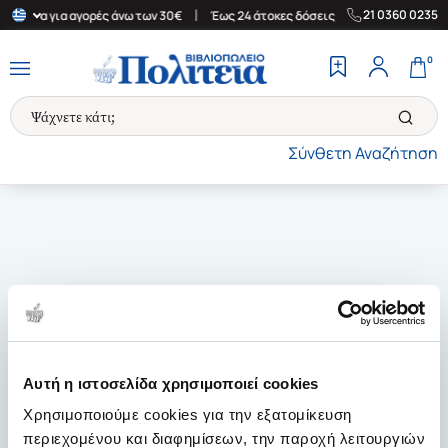
|
|
21 0360 0235
Ελλάδα για αγορές άνω των 30€
Έως 24 άτοκες δόσεις
Δωρεάν Μ
0
Σύνθετη Αναζήτηση
Αυτή η ιστοσελίδα χρησιμοποιεί cookies
Χρησιμοποιούμε cookies για την εξατομίκευση
περιεχομένου και διαφημίσεων, την παροχή λειτουργιών