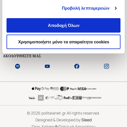
Προβολή λεπτομερειών
Ασκληπιού 1-3, Αθήνα 106 79
Δευτέρα - Παρασκευή 09:00-21:00
Αποδοχή Όλων
Σάββατο 09:00-18:00
Χρήσιμοι Σύνδεσμοι
Χρησιμοποιήστε μόνο τα απαραίτητα cookies
Εξυπηρέτηση Πελατών
ΑΚΟΛΟΥΘΗΣΤΕ ΜΑΣ
©
2026
politeianet.gr All rights reserved.
Designed & Developed by
Sleed
&
Όροι Χρήσης
Πολιτική Απορρήτου