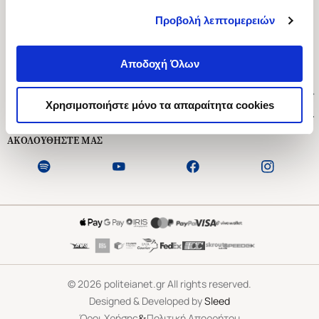
Προβολή λεπτομερειών
Ασκληπιού 1-3, Αθήνα 106 79
Δευτέρα - Παρασκευή 09:00-21:00
Αποδοχή Όλων
Σάββατο 09:00-18:00
Χρήσιμοι Σύνδεσμοι
Χρησιμοποιήστε μόνο τα απαραίτητα cookies
Εξυπηρέτηση Πελατών
ΑΚΟΛΟΥΘΗΣΤΕ ΜΑΣ
©
2026
politeianet.gr All rights reserved.
Designed & Developed by
Sleed
&
Όροι Χρήσης
Πολιτική Απορρήτου