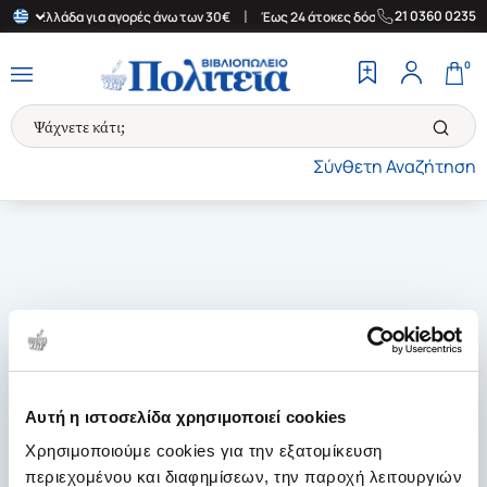
|
|
21 0360 0235
στην Ελλάδα για αγορές άνω των 30€
Έως 24 άτοκες δόσεις
Δωρ
0
Σύνθετη Αναζήτηση
Αυτή η ιστοσελίδα χρησιμοποιεί cookies
Χρησιμοποιούμε cookies για την εξατομίκευση
περιεχομένου και διαφημίσεων, την παροχή λειτουργιών