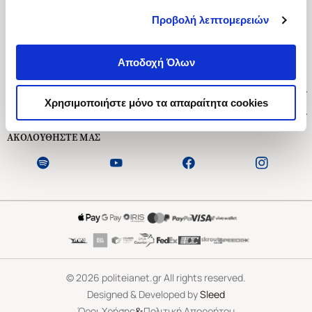
Προβολή λεπτομερειών
Ασκληπιού 1-3, Αθήνα 106 79
Δευτέρα - Παρασκευή 09:00-21:00
Αποδοχή Όλων
Σάββατο 09:00-18:00
Χρήσιμοι Σύνδεσμοι
Χρησιμοποιήστε μόνο τα απαραίτητα cookies
Εξυπηρέτηση Πελατών
ΑΚΟΛΟΥΘΗΣΤΕ ΜΑΣ
©
2026
politeianet.gr All rights reserved.
Designed & Developed by
Sleed
&
Όροι Χρήσης
Πολιτική Απορρήτου