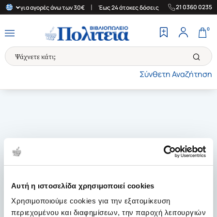
|
|
21 0360 0235
λλάδα για αγορές άνω των 30€
Έως 24 άτοκες δόσεις
Δωρεάν Με
0
Σύνθετη Αναζήτηση
Αυτή η ιστοσελίδα χρησιμοποιεί cookies
Χρησιμοποιούμε cookies για την εξατομίκευση
περιεχομένου και διαφημίσεων, την παροχή λειτουργιών