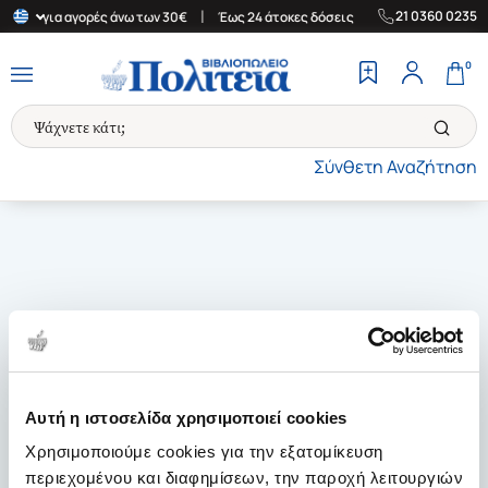
|
|
21 0360 0235
λάδα για αγορές άνω των 30€
Έως 24 άτοκες δόσεις
Δωρεάν Μετ
0
Σύνθετη Αναζήτηση
Αυτή η ιστοσελίδα χρησιμοποιεί cookies
Χρησιμοποιούμε cookies για την εξατομίκευση
περιεχομένου και διαφημίσεων, την παροχή λειτουργιών