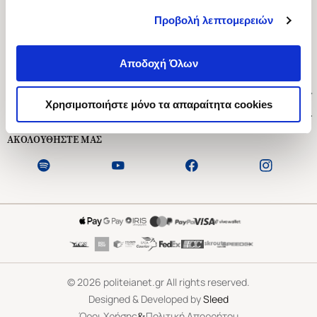
Προβολή λεπτομερειών
Ασκληπιού 1-3, Αθήνα 106 79
Δευτέρα - Παρασκευή 09:00-21:00
Αποδοχή Όλων
Σάββατο 09:00-18:00
Χρήσιμοι Σύνδεσμοι
Χρησιμοποιήστε μόνο τα απαραίτητα cookies
Εξυπηρέτηση Πελατών
ΑΚΟΛΟΥΘΗΣΤΕ ΜΑΣ
©
2026
politeianet.gr All rights reserved.
Designed & Developed by
Sleed
&
Όροι Χρήσης
Πολιτική Απορρήτου