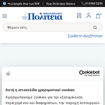
|
|
21 0360 0235
λάδα για αγορές άνω των 30€
Έως 24 άτοκες δόσεις
Δωρεάν Μετ
0
Σύνθετη Αναζήτηση
Αυτή η ιστοσελίδα χρησιμοποιεί cookies
Χρησιμοποιούμε cookies για την εξατομίκευση
περιεχομένου και διαφημίσεων, την παροχή λειτουργιών