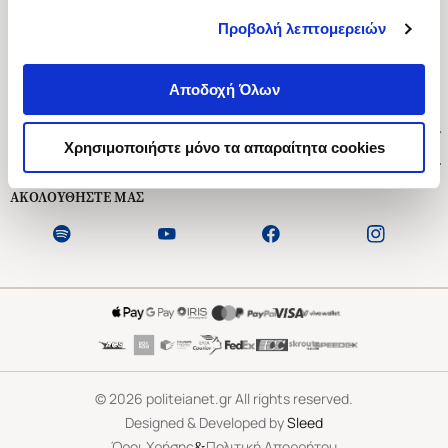
Προβολή λεπτομερειών
Ασκληπιού 1-3, Αθήνα 106 79
Δευτέρα - Παρασκευή 09:00-21:00
Αποδοχή Όλων
Σάββατο 09:00-18:00
Χρήσιμοι Σύνδεσμοι
Χρησιμοποιήστε μόνο τα απαραίτητα cookies
Εξυπηρέτηση Πελατών
ΑΚΟΛΟΥΘΗΣΤΕ ΜΑΣ
©
2026
politeianet.gr All rights reserved.
Designed & Developed by
Sleed
&
Όροι Χρήσης
Πολιτική Απορρήτου