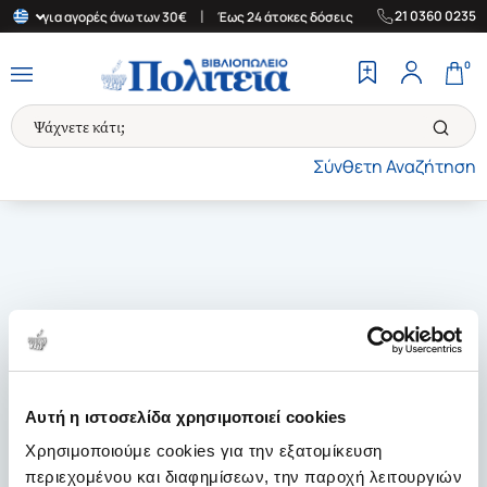
|
|
21 0360 0235
λάδα για αγορές άνω των 30€
Έως 24 άτοκες δόσεις
Δωρεάν Μετ
0
Σύνθετη Αναζήτηση
Αυτή η ιστοσελίδα χρησιμοποιεί cookies
Χρησιμοποιούμε cookies για την εξατομίκευση
περιεχομένου και διαφημίσεων, την παροχή λειτουργιών