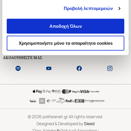
Προβολή λεπτομερειών
Ασκληπιού 1-3, Αθήνα 106 79
Δευτέρα - Παρασκευή 09:00-21:00
Αποδοχή Όλων
Σάββατο 09:00-18:00
Χρήσιμοι Σύνδεσμοι
Χρησιμοποιήστε μόνο τα απαραίτητα cookies
Εξυπηρέτηση Πελατών
ΑΚΟΛΟΥΘΗΣΤΕ ΜΑΣ
©
2026
politeianet.gr All rights reserved.
Designed & Developed by
Sleed
&
Όροι Χρήσης
Πολιτική Απορρήτου