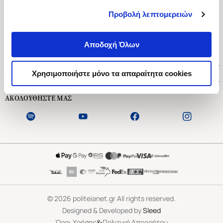
Προβολή λεπτομερειών
Ασκληπιού 1-3, Αθήνα 106 79
Δευτέρα - Παρασκευή 09:00-21:00
Αποδοχή Όλων
Σάββατο 09:00-18:00
Χρήσιμοι Σύνδεσμοι
Χρησιμοποιήστε μόνο τα απαραίτητα cookies
Εξυπηρέτηση Πελατών
ΑΚΟΛΟΥΘΗΣΤΕ ΜΑΣ
©
2026
politeianet.gr All rights reserved.
Designed & Developed by
Sleed
&
Όροι Χρήσης
Πολιτική Απορρήτου