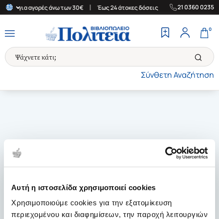
|
|
21 0360 0235
λάδα για αγορές άνω των 30€
Έως 24 άτοκες δόσεις
Δωρεάν Μετ
0
Σύνθετη Αναζήτηση
Αυτή η ιστοσελίδα χρησιμοποιεί cookies
Χρησιμοποιούμε cookies για την εξατομίκευση
περιεχομένου και διαφημίσεων, την παροχή λειτουργιών