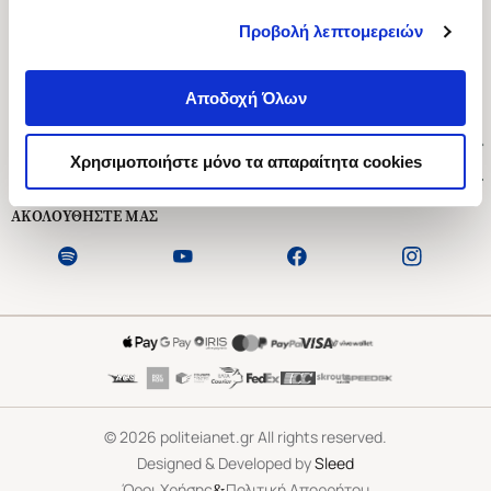
Προβολή λεπτομερειών
Ασκληπιού 1-3, Αθήνα 106 79
Δευτέρα - Παρασκευή 09:00-21:00
Αποδοχή Όλων
Σάββατο 09:00-18:00
Χρήσιμοι Σύνδεσμοι
Χρησιμοποιήστε μόνο τα απαραίτητα cookies
Εξυπηρέτηση Πελατών
ΑΚΟΛΟΥΘΗΣΤΕ ΜΑΣ
©
2026
politeianet.gr All rights reserved.
Designed & Developed by
Sleed
&
Όροι Χρήσης
Πολιτική Απορρήτου