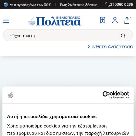
|
|
21 0360 0235
λάδα για αγορές άνω των 30€
Έως 24 άτοκες δόσεις
Δωρεάν Μετ
0
Σύνθετη Αναζήτηση
Αυτή η ιστοσελίδα χρησιμοποιεί cookies
Χρησιμοποιούμε cookies για την εξατομίκευση
περιεχομένου και διαφημίσεων, την παροχή λειτουργιών