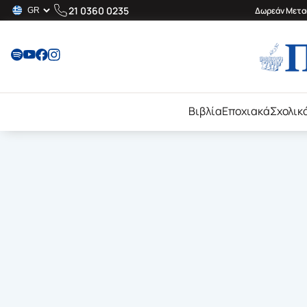
21 0360 0235
Δωρεάν Μεταφ
Βιβλία
Εποχιακά
Σχολικ