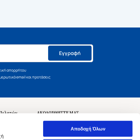
Εγγραφή
τική απορρήτου
ερωτικά email και προτάσεις
 Πελατών
ΑΚΟΛΟΥΘΗΣΤΕ ΜΑΣ
σεις
Αποδοχή Όλων
χή