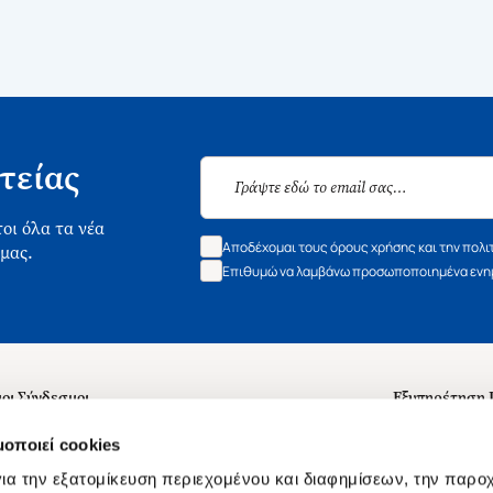
τείας
οι όλα τα νέα
Αποδέχομαι τους όρους χρήσης και την πολι
 μας.
Επιθυμώ να λαμβάνω προσωποποιημένα ενημ
οι Σύνδεσμοι
Εξυπηρέτηση
ά με εμάς
Συχνές ερωτή
μοποιεί cookies
 Εργασίας
Επικοινωνία
ια την εξατομίκευση περιεχομένου και διαφημίσεων, την παρο