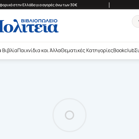
|
ορικά στην Ελλάδα για αγορές άνω των 30€
ά Βιβλία
Παιχνίδια και Άλλα
Θεματικές Κατηγορίες
Bookclub
Σ