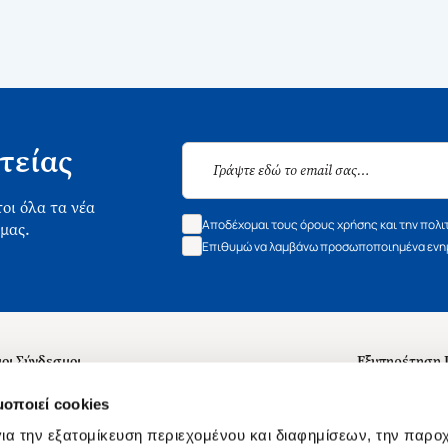
τείας
οι όλα τα νέα
Αποδέχομαι τους όρους χρήσης και την πολι
 μας.
Επιθυμώ να λαμβάνω προσωποποιημένα ενημ
οι Σύνδεσμοι
Εξυπηρέτηση
ά με εμάς
Συχνές ερωτή
μοποιεί cookies
 Εργασίας
Επικοινωνία
ια την εξατομίκευση περιεχομένου και διαφημίσεων, την παρο