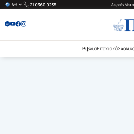
21 0360 0235
Δωρεάν Μεταφ
Βιβλία
Εποχιακά
Σχολικ