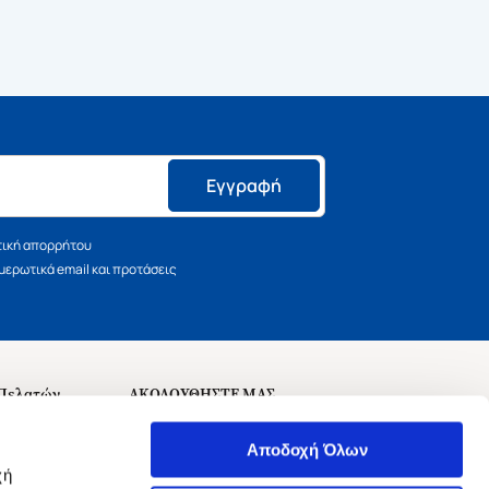
Εγγραφή
τική απορρήτου
ερωτικά email και προτάσεις
 Πελατών
ΑΚΟΛΟΥΘΗΣΤΕ ΜΑΣ
σεις
Αποδοχή Όλων
χή