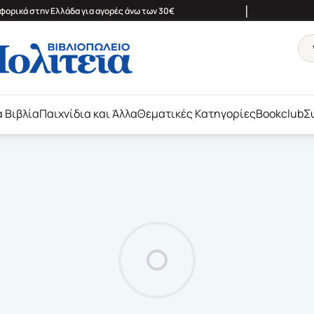
|
ορικά στην Ελλάδα για αγορές άνω των 30€
ά Βιβλία
Παιχνίδια και Άλλα
Θεματικές Κατηγορίες
Bookclub
Σ