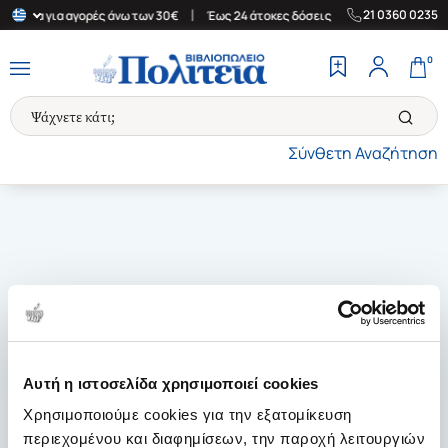
|
|
21 0360 0235
λλάδα για αγορές άνω των 30€
Έως 24 άτοκες δόσεις
Δωρεάν Μ
0
Σύνθετη Αναζήτηση
Αυτή η ιστοσελίδα χρησιμοποιεί cookies
Χρησιμοποιούμε cookies για την εξατομίκευση
περιεχομένου και διαφημίσεων, την παροχή λειτουργιών