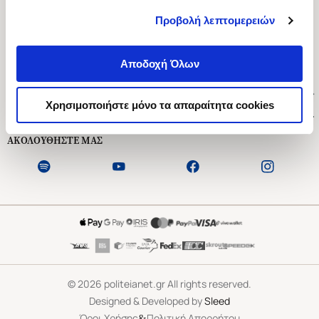
Προβολή λεπτομερειών
Ασκληπιού 1-3, Αθήνα 106 79
Δευτέρα - Παρασκευή 09:00-21:00
Αποδοχή Όλων
Σάββατο 09:00-18:00
Χρήσιμοι Σύνδεσμοι
Χρησιμοποιήστε μόνο τα απαραίτητα cookies
Εξυπηρέτηση Πελατών
ΑΚΟΛΟΥΘΗΣΤΕ ΜΑΣ
©
2026
politeianet.gr All rights reserved.
Designed & Developed by
Sleed
&
Όροι Χρήσης
Πολιτική Απορρήτου