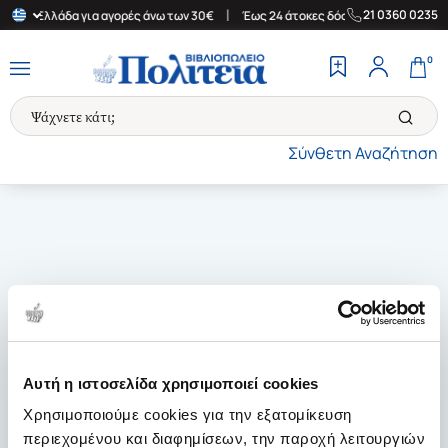
|
|
21 0360 0235
στην Ελλάδα για αγορές άνω των 30€
Έως 24 άτοκες δόσεις
Δωρ
0
Σύνθετη Αναζήτηση
Αυτή η ιστοσελίδα χρησιμοποιεί cookies
Χρησιμοποιούμε cookies για την εξατομίκευση
περιεχομένου και διαφημίσεων, την παροχή λειτουργιών