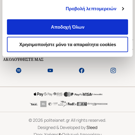
Προβολή λεπτομερειών
Ασκληπιού 1-3, Αθήνα 106 79
Δευτέρα - Παρασκευή 09:00-21:00
Αποδοχή Όλων
Σάββατο 09:00-18:00
Χρήσιμοι Σύνδεσμοι
Χρησιμοποιήστε μόνο τα απαραίτητα cookies
Εξυπηρέτηση Πελατών
ΑΚΟΛΟΥΘΗΣΤΕ ΜΑΣ
©
2026
politeianet.gr All rights reserved.
Designed & Developed by
Sleed
&
Όροι Χρήσης
Πολιτική Απορρήτου