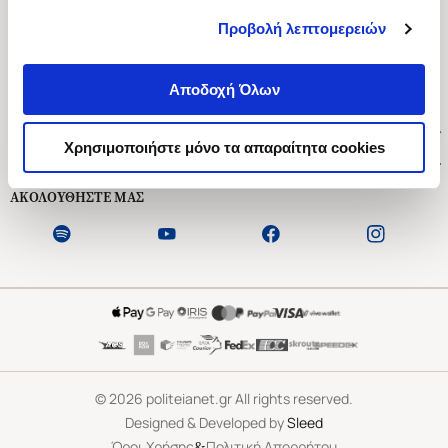
Προβολή λεπτομερειών
Ασκληπιού 1-3, Αθήνα 106 79
Δευτέρα - Παρασκευή 09:00-21:00
Αποδοχή Όλων
Σάββατο 09:00-18:00
Χρήσιμοι Σύνδεσμοι
Χρησιμοποιήστε μόνο τα απαραίτητα cookies
Εξυπηρέτηση Πελατών
ΑΚΟΛΟΥΘΗΣΤΕ ΜΑΣ
©
2026
politeianet.gr All rights reserved.
Designed & Developed by
Sleed
&
Όροι Χρήσης
Πολιτική Απορρήτου