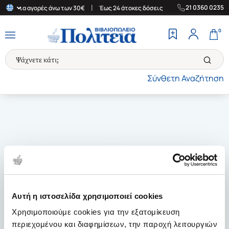
|
|
21 0360 0235
άδα για αγορές άνω των 30€
Έως 24 άτοκες δόσεις
Δωρεάν Μετα
0
Σύνθετη Αναζήτηση
Αυτή η ιστοσελίδα χρησιμοποιεί cookies
Χρησιμοποιούμε cookies για την εξατομίκευση
περιεχομένου και διαφημίσεων, την παροχή λειτουργιών