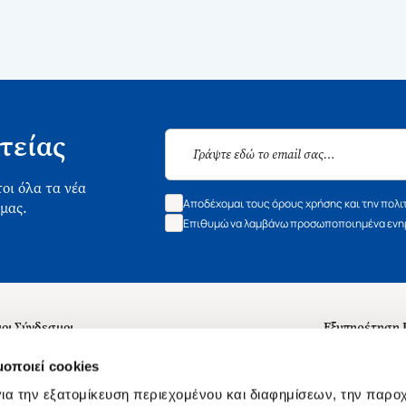
τείας
οι όλα τα νέα
Αποδέχομαι τους όρους χρήσης και την πολι
 μας.
Επιθυμώ να λαμβάνω προσωποποιημένα ενημ
οι Σύνδεσμοι
Εξυπηρέτηση
ά με εμάς
Συχνές ερωτή
μοποιεί cookies
 Εργασίας
Επικοινωνία
ια την εξατομίκευση περιεχομένου και διαφημίσεων, την παρο