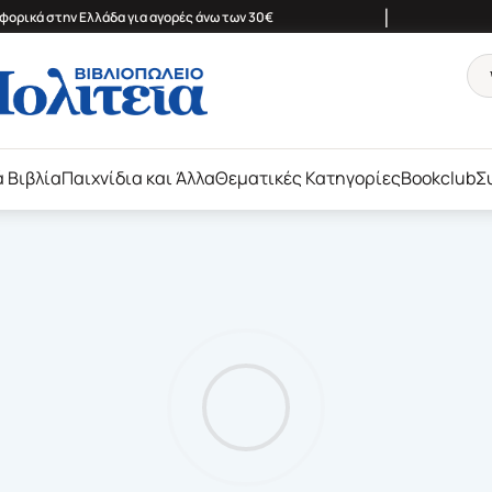
|
ορικά στην Ελλάδα για αγορές άνω των 30€
ά Βιβλία
Παιχνίδια και Άλλα
Θεματικές Κατηγορίες
Bookclub
Σ