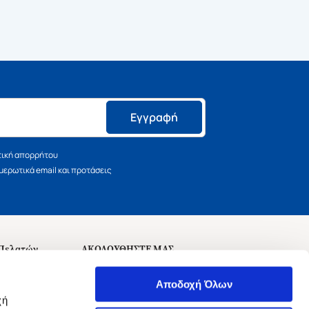
Εγγραφή
τική απορρήτου
ερωτικά email και προτάσεις
 Πελατών
ΑΚΟΛΟΥΘΗΣΤΕ ΜΑΣ
σεις
Αποδοχή Όλων
χή