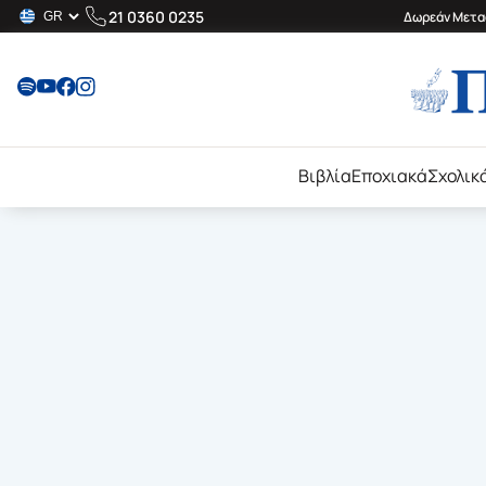
21 0360 0235
Δωρεάν Μεταφ
Βιβλία
Εποχιακά
Σχολικ