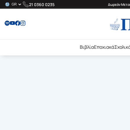
21 0360 0235
Δωρεάν Μεταφ
Βιβλία
Εποχιακά
Σχολικ