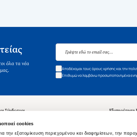
τείας
οι όλα τα νέα
Αποδέχομαι τους όρους χρήσης και την πολι
 μας.
Επιθυμώ να λαμβάνω προσωποποιημένα ενημ
οι Σύνδεσμοι
Εξυπηρέτηση
ά με εμάς
Συχνές ερωτή
μοποιεί cookies
 Εργασίας
Επικοινωνία
ια την εξατομίκευση περιεχομένου και διαφημίσεων, την παρο