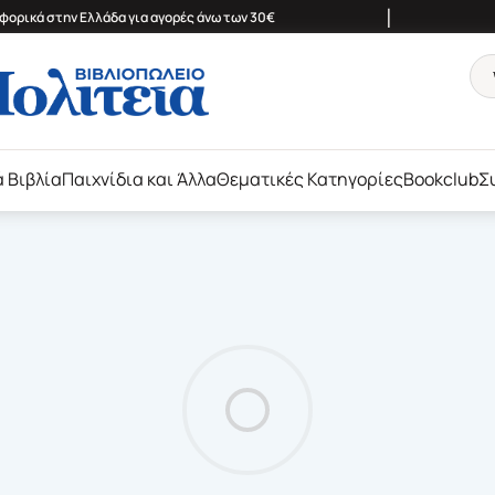
|
ορικά στην Ελλάδα για αγορές άνω των 30€
ά Βιβλία
Παιχνίδια και Άλλα
Θεματικές Κατηγορίες
Bookclub
Σ