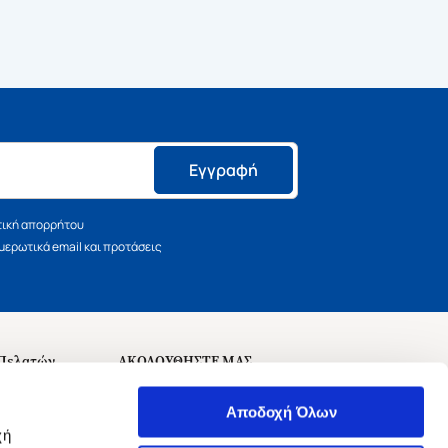
Εγγραφή
τική απορρήτου
ερωτικά email και προτάσεις
 Πελατών
ΑΚΟΛΟΥΘΗΣΤΕ ΜΑΣ
σεις
Αποδοχή Όλων
χή