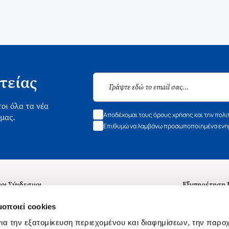
τείας
οι όλα τα νέα
Αποδέχομαι τους όρους χρήσης και την πολι
 μας.
Επιθυμώ να λαμβάνω προσωποποιημένα ενημ
οι Σύνδεσμοι
Εξυπηρέτηση
ά με εμάς
Συχνές ερωτή
μοποιεί cookies
 Εργασίας
Επικοινωνία
ια την εξατομίκευση περιεχομένου και διαφημίσεων, την παρο