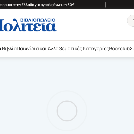
|
ορικά στην Ελλάδα για αγορές άνω των 30€
ά Βιβλία
Παιχνίδια και Άλλα
Θεματικές Κατηγορίες
Bookclub
Σ