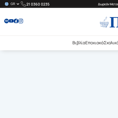
21 0360 0235
Δωρεάν Μεταφ
Βιβλία
Εποχιακά
Σχολικ