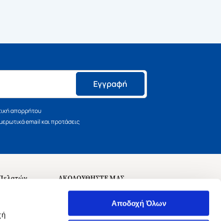
Εγγραφή
τική απορρήτου
ερωτικά email και προτάσεις
 Πελατών
ΑΚΟΛΟΥΘΗΣΤΕ ΜΑΣ
σεις
Αποδοχή Όλων
χή