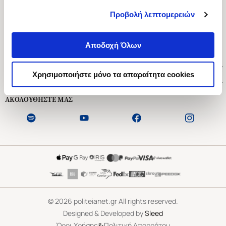
Προβολή λεπτομερειών
Ασκληπιού 1-3, Αθήνα 106 79
Δευτέρα - Παρασκευή 09:00-21:00
Αποδοχή Όλων
Σάββατο 09:00-18:00
Χρήσιμοι Σύνδεσμοι
Χρησιμοποιήστε μόνο τα απαραίτητα cookies
Εξυπηρέτηση Πελατών
ΑΚΟΛΟΥΘΗΣΤΕ ΜΑΣ
©
2026
politeianet.gr All rights reserved.
Designed & Developed by
Sleed
&
Όροι Χρήσης
Πολιτική Απορρήτου