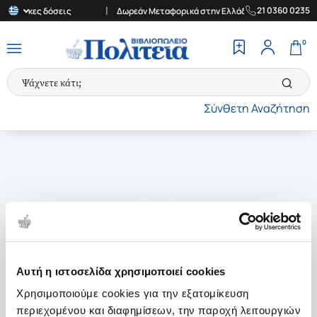
|
21 0360 0235
24 άτοκες δόσεις
Δωρεάν Μεταφορικά στην Ελλάδα για αγορές άνω 
0
Σύνθετη Αναζήτηση
Αυτή η ιστοσελίδα χρησιμοποιεί cookies
Χρησιμοποιούμε cookies για την εξατομίκευση
περιεχομένου και διαφημίσεων, την παροχή λειτουργιών