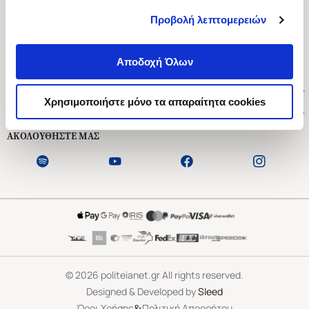
Προβολή λεπτομερειών
Ασκληπιού 1-3, Αθήνα 106 79
Δευτέρα - Παρασκευή 09:00-21:00
Αποδοχή Όλων
Σάββατο 09:00-18:00
Χρήσιμοι Σύνδεσμοι
Χρησιμοποιήστε μόνο τα απαραίτητα cookies
Εξυπηρέτηση Πελατών
ΑΚΟΛΟΥΘΗΣΤΕ ΜΑΣ
©
2026
politeianet.gr All rights reserved.
Designed & Developed by
Sleed
&
Όροι Χρήσης
Πολιτική Απορρήτου