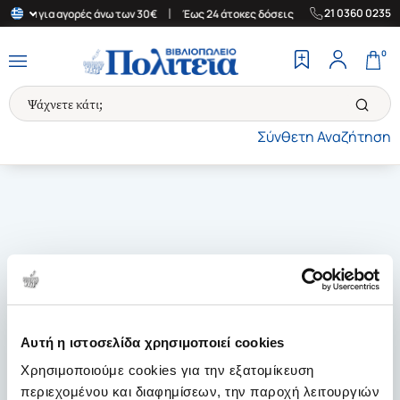
|
|
21 0360 0235
λλάδα για αγορές άνω των 30€
Έως 24 άτοκες δόσεις
Δωρεάν Με
0
Σύνθετη Αναζήτηση
Αυτή η ιστοσελίδα χρησιμοποιεί cookies
Χρησιμοποιούμε cookies για την εξατομίκευση
περιεχομένου και διαφημίσεων, την παροχή λειτουργιών