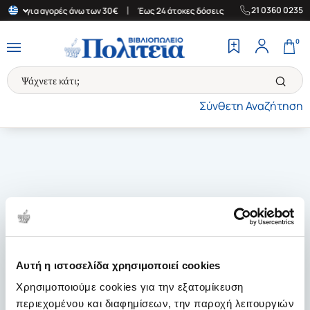
|
|
21 0360 0235
λάδα για αγορές άνω των 30€
Έως 24 άτοκες δόσεις
Δωρεάν Μετ
0
Σύνθετη Αναζήτηση
Αυτή η ιστοσελίδα χρησιμοποιεί cookies
Χρησιμοποιούμε cookies για την εξατομίκευση
περιεχομένου και διαφημίσεων, την παροχή λειτουργιών