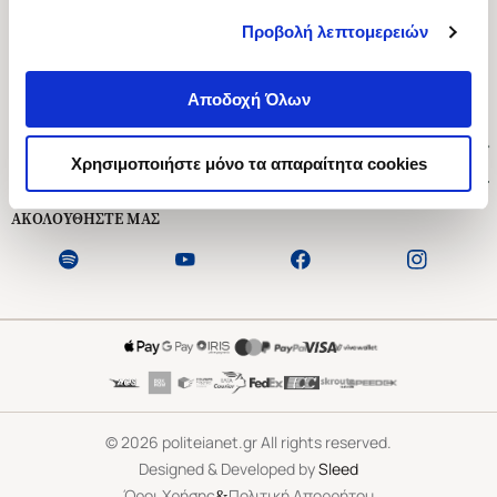
Προβολή λεπτομερειών
Ασκληπιού 1-3, Αθήνα 106 79
Δευτέρα - Παρασκευή 09:00-21:00
Αποδοχή Όλων
Σάββατο 09:00-18:00
Χρήσιμοι Σύνδεσμοι
Χρησιμοποιήστε μόνο τα απαραίτητα cookies
Εξυπηρέτηση Πελατών
ΑΚΟΛΟΥΘΗΣΤΕ ΜΑΣ
©
2026
politeianet.gr All rights reserved.
Designed & Developed by
Sleed
&
Όροι Χρήσης
Πολιτική Απορρήτου