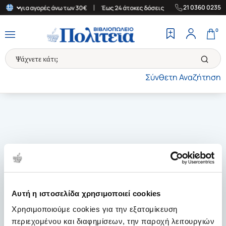
|
|
21 0360 0235
λάδα για αγορές άνω των 30€
Έως 24 άτοκες δόσεις
Δωρεάν Μετ
0
Σύνθετη Αναζήτηση
Αυτή η ιστοσελίδα χρησιμοποιεί cookies
Χρησιμοποιούμε cookies για την εξατομίκευση
περιεχομένου και διαφημίσεων, την παροχή λειτουργιών