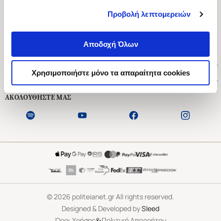
Προβολή λεπτομερειών
Ασκληπιού 1-3, Αθήνα 106 79
Δευτέρα - Παρασκευή 09:00-21:00
Αποδοχή Όλων
Σάββατο 09:00-18:00
Χρήσιμοι Σύνδεσμοι
Χρησιμοποιήστε μόνο τα απαραίτητα cookies
Εξυπηρέτηση Πελατών
ΑΚΟΛΟΥΘΗΣΤΕ ΜΑΣ
©
2026
politeianet.gr All rights reserved.
Designed & Developed by
Sleed
&
Όροι Χρήσης
Πολιτική Απορρήτου