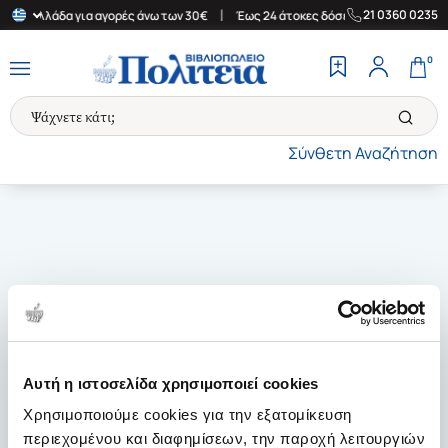
|
|
21 0360 0235
την Ελλάδα για αγορές άνω των 30€
Έως 24 άτοκες δόσεις
Δωρε
0
Σύνθετη Αναζήτηση
Αυτή η ιστοσελίδα χρησιμοποιεί cookies
Χρησιμοποιούμε cookies για την εξατομίκευση
περιεχομένου και διαφημίσεων, την παροχή λειτουργιών