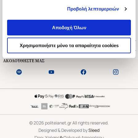
Προβολή λεπτομερειών
Ασκληπιού 1-3, Αθήνα 106 79
Δευτέρα - Παρασκευή 09:00-21:00
Αποδοχή Όλων
Σάββατο 09:00-18:00
Χρήσιμοι Σύνδεσμοι
Χρησιμοποιήστε μόνο τα απαραίτητα cookies
Εξυπηρέτηση Πελατών
ΑΚΟΛΟΥΘΗΣΤΕ ΜΑΣ
©
2026
politeianet.gr All rights reserved.
Designed & Developed by
Sleed
&
Όροι Χρήσης
Πολιτική Απορρήτου