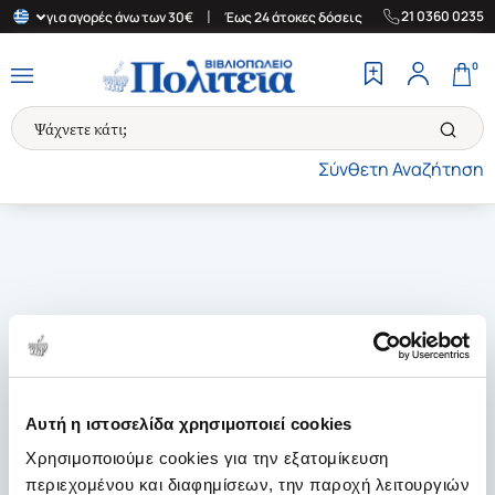
|
|
21 0360 0235
λλάδα για αγορές άνω των 30€
Έως 24 άτοκες δόσεις
Δωρεάν Με
0
Σύνθετη Αναζήτηση
Αυτή η ιστοσελίδα χρησιμοποιεί cookies
Χρησιμοποιούμε cookies για την εξατομίκευση
περιεχομένου και διαφημίσεων, την παροχή λειτουργιών