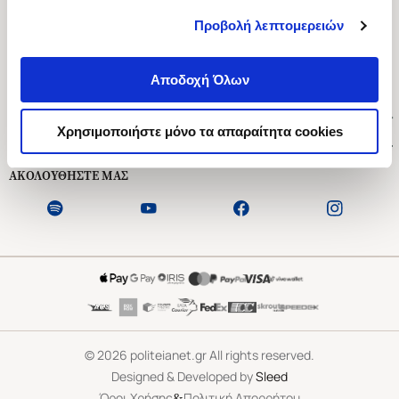
Προβολή λεπτομερειών
Ασκληπιού 1-3, Αθήνα 106 79
Δευτέρα - Παρασκευή 09:00-21:00
Αποδοχή Όλων
Σάββατο 09:00-18:00
Χρήσιμοι Σύνδεσμοι
Χρησιμοποιήστε μόνο τα απαραίτητα cookies
Εξυπηρέτηση Πελατών
ΑΚΟΛΟΥΘΗΣΤΕ ΜΑΣ
©
2026
politeianet.gr All rights reserved.
Designed & Developed by
Sleed
&
Όροι Χρήσης
Πολιτική Απορρήτου