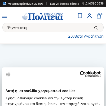
|
|
21 0360 0235
Ελλάδα για αγορές άνω των 30€
Έως 24 άτοκες δόσεις
Δωρεάν Μ
0
Σύνθετη Αναζήτηση
Αυτή η ιστοσελίδα χρησιμοποιεί cookies
Χρησιμοποιούμε cookies για την εξατομίκευση
περιεχομένου και διαφημίσεων, την παροχή λειτουργιών