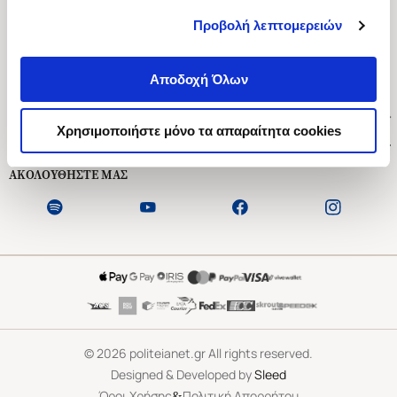
Προβολή λεπτομερειών
Ασκληπιού 1-3, Αθήνα 106 79
Δευτέρα - Παρασκευή 09:00-21:00
Αποδοχή Όλων
Σάββατο 09:00-18:00
Χρήσιμοι Σύνδεσμοι
Χρησιμοποιήστε μόνο τα απαραίτητα cookies
Εξυπηρέτηση Πελατών
ΑΚΟΛΟΥΘΗΣΤΕ ΜΑΣ
©
2026
politeianet.gr All rights reserved.
Designed & Developed by
Sleed
&
Όροι Χρήσης
Πολιτική Απορρήτου