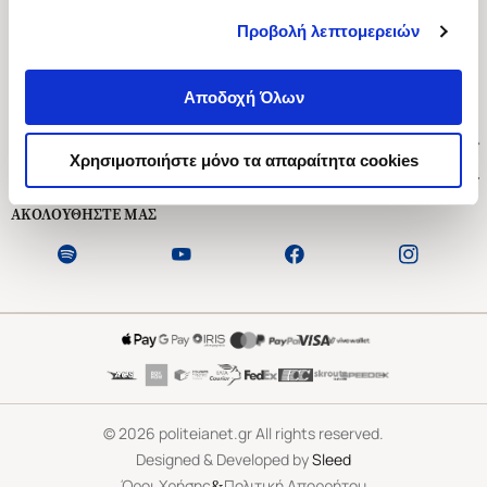
Προβολή λεπτομερειών
Ασκληπιού 1-3, Αθήνα 106 79
Δευτέρα - Παρασκευή 09:00-21:00
Αποδοχή Όλων
Σάββατο 09:00-18:00
Χρήσιμοι Σύνδεσμοι
Χρησιμοποιήστε μόνο τα απαραίτητα cookies
Εξυπηρέτηση Πελατών
ΑΚΟΛΟΥΘΗΣΤΕ ΜΑΣ
©
2026
politeianet.gr All rights reserved.
Designed & Developed by
Sleed
&
Όροι Χρήσης
Πολιτική Απορρήτου