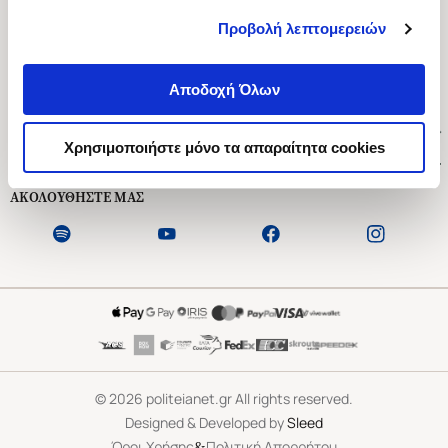
Προβολή λεπτομερειών
Ασκληπιού 1-3, Αθήνα 106 79
Δευτέρα - Παρασκευή 09:00-21:00
Αποδοχή Όλων
Σάββατο 09:00-18:00
Χρήσιμοι Σύνδεσμοι
Χρησιμοποιήστε μόνο τα απαραίτητα cookies
Εξυπηρέτηση Πελατών
ΑΚΟΛΟΥΘΗΣΤΕ ΜΑΣ
©
2026
politeianet.gr All rights reserved.
Designed & Developed by
Sleed
&
Όροι Χρήσης
Πολιτική Απορρήτου