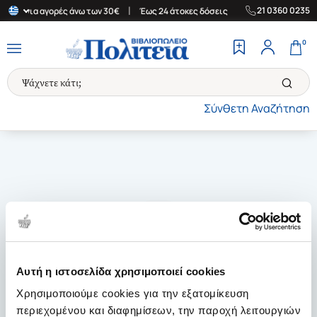
|
|
21 0360 0235
λάδα για αγορές άνω των 30€
Έως 24 άτοκες δόσεις
Δωρεάν Μετ
0
Σύνθετη Αναζήτηση
Αυτή η ιστοσελίδα χρησιμοποιεί cookies
Χρησιμοποιούμε cookies για την εξατομίκευση
περιεχομένου και διαφημίσεων, την παροχή λειτουργιών