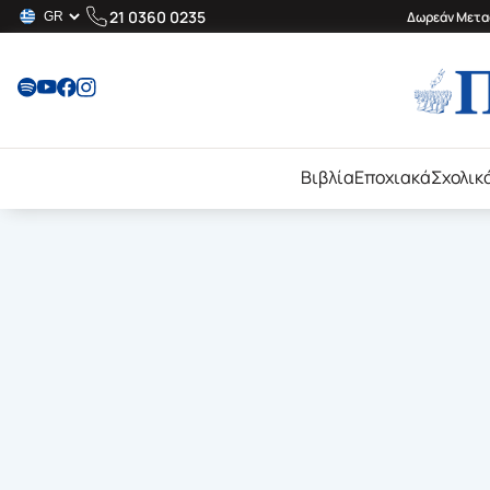
21 0360 0235
Δωρεάν Μεταφ
Βιβλία
Εποχιακά
Σχολικ