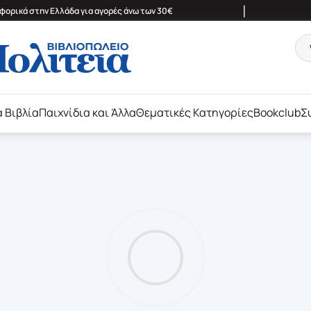
|
ορικά στην Ελλάδα για αγορές άνω των 30€
ά Βιβλία
Παιχνίδια και Άλλα
Θεματικές Κατηγορίες
Bookclub
Σ