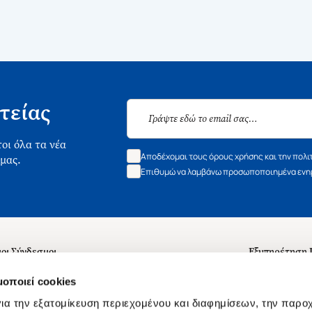
τείας
οι όλα τα νέα
Αποδέχομαι τους όρους χρήσης και την πολι
 μας.
Επιθυμώ να λαμβάνω προσωποποιημένα ενημ
οι Σύνδεσμοι
Εξυπηρέτηση
ά με εμάς
Συχνές ερωτή
μοποιεί cookies
 Εργασίας
Επικοινωνία
ια την εξατομίκευση περιεχομένου και διαφημίσεων, την παρο