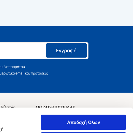
Εγγραφή
τική απορρήτου
ερωτικά email και προτάσεις
 Πελατών
ΑΚΟΛΟΥΘΗΣΤΕ ΜΑΣ
σεις
Αποδοχή Όλων
χή