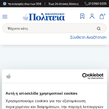
|
|
21 0360 0235
λάδα για αγορές άνω των 30€
Έως 24 άτοκες δόσεις
Δωρεάν Μετ
0
Σύνθετη Αναζήτηση
Αυτή η ιστοσελίδα χρησιμοποιεί cookies
Χρησιμοποιούμε cookies για την εξατομίκευση
περιεχομένου και διαφημίσεων, την παροχή λειτουργιών