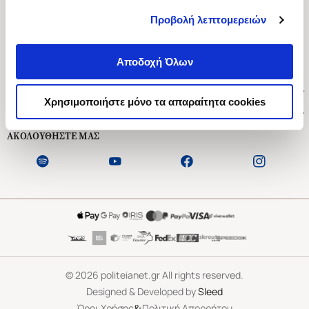
Προβολή λεπτομερειών
Ασκληπιού 1-3, Αθήνα 106 79
Δευτέρα - Παρασκευή 09:00-21:00
Αποδοχή Όλων
Σάββατο 09:00-18:00
Χρήσιμοι Σύνδεσμοι
Χρησιμοποιήστε μόνο τα απαραίτητα cookies
Εξυπηρέτηση Πελατών
ΑΚΟΛΟΥΘΗΣΤΕ ΜΑΣ
©
2026
politeianet.gr All rights reserved.
Designed & Developed by
Sleed
&
Όροι Χρήσης
Πολιτική Απορρήτου