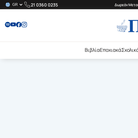
21 0360 0235
Δωρεάν Μεταφ
Βιβλία
Εποχιακά
Σχολικ