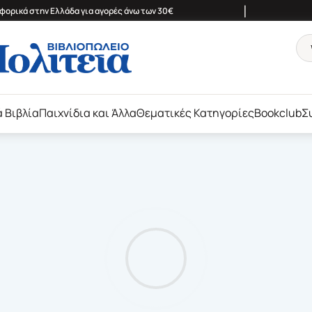
|
ορικά στην Ελλάδα για αγορές άνω των 30€
ά Βιβλία
Παιχνίδια και Άλλα
Θεματικές Κατηγορίες
Bookclub
Σ