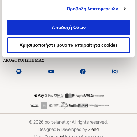
Προβολή λεπτομερειών
Ασκληπιού 1-3, Αθήνα 106 79
Δευτέρα - Παρασκευή 09:00-21:00
Αποδοχή Όλων
Σάββατο 09:00-18:00
Χρήσιμοι Σύνδεσμοι
Χρησιμοποιήστε μόνο τα απαραίτητα cookies
Εξυπηρέτηση Πελατών
ΑΚΟΛΟΥΘΗΣΤΕ ΜΑΣ
©
2026
politeianet.gr All rights reserved.
Designed & Developed by
Sleed
&
Όροι Χρήσης
Πολιτική Απορρήτου