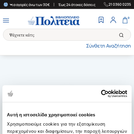
|
|
21 0360 0235
λάδα για αγορές άνω των 30€
Έως 24 άτοκες δόσεις
Δωρεάν Μετ
0
Σύνθετη Αναζήτηση
Αυτή η ιστοσελίδα χρησιμοποιεί cookies
Χρησιμοποιούμε cookies για την εξατομίκευση
περιεχομένου και διαφημίσεων, την παροχή λειτουργιών