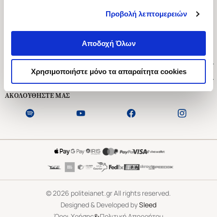
Προβολή λεπτομερειών
Ασκληπιού 1-3, Αθήνα 106 79
Δευτέρα - Παρασκευή 09:00-21:00
Αποδοχή Όλων
Σάββατο 09:00-18:00
Χρήσιμοι Σύνδεσμοι
Χρησιμοποιήστε μόνο τα απαραίτητα cookies
Εξυπηρέτηση Πελατών
ΑΚΟΛΟΥΘΗΣΤΕ ΜΑΣ
©
2026
politeianet.gr All rights reserved.
Designed & Developed by
Sleed
&
Όροι Χρήσης
Πολιτική Απορρήτου