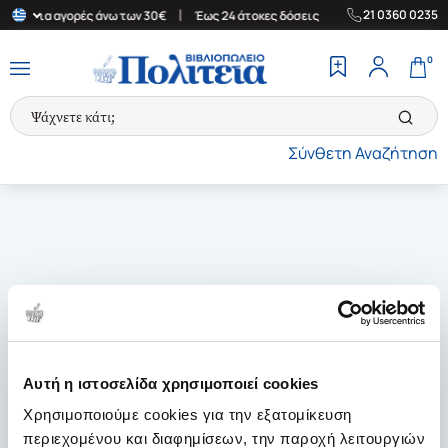
|
|
21 0360 0235
λάδα για αγορές άνω των 30€
Έως 24 άτοκες δόσεις
Δωρεάν Μετ
0
Σύνθετη Αναζήτηση
Αυτή η ιστοσελίδα χρησιμοποιεί cookies
Χρησιμοποιούμε cookies για την εξατομίκευση
περιεχομένου και διαφημίσεων, την παροχή λειτουργιών