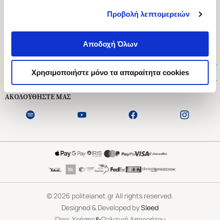
Προβολή λεπτομερειών
Ασκληπιού 1-3, Αθήνα 106 79
Δευτέρα - Παρασκευή 09:00-21:00
Αποδοχή Όλων
Σάββατο 09:00-18:00
Χρήσιμοι Σύνδεσμοι
Χρησιμοποιήστε μόνο τα απαραίτητα cookies
Εξυπηρέτηση Πελατών
ΑΚΟΛΟΥΘΗΣΤΕ ΜΑΣ
©
2026
politeianet.gr All rights reserved.
Designed & Developed by
Sleed
&
Όροι Χρήσης
Πολιτική Απορρήτου