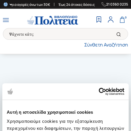
|
|
21 0360 0235
λάδα για αγορές άνω των 30€
Έως 24 άτοκες δόσεις
Δωρεάν Μετ
0
Σύνθετη Αναζήτηση
Αυτή η ιστοσελίδα χρησιμοποιεί cookies
Χρησιμοποιούμε cookies για την εξατομίκευση
περιεχομένου και διαφημίσεων, την παροχή λειτουργιών