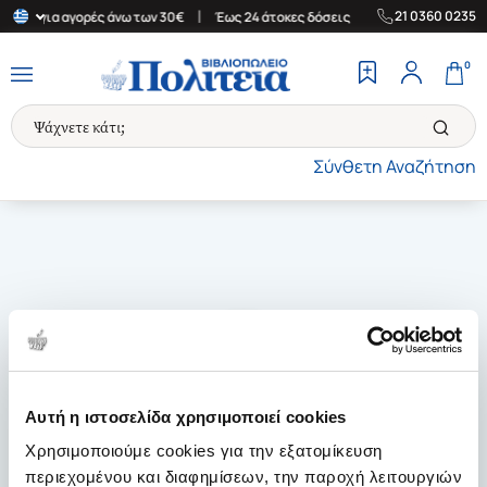
|
|
21 0360 0235
λάδα για αγορές άνω των 30€
Έως 24 άτοκες δόσεις
Δωρεάν Μετ
0
Σύνθετη Αναζήτηση
Αυτή η ιστοσελίδα χρησιμοποιεί cookies
Χρησιμοποιούμε cookies για την εξατομίκευση
περιεχομένου και διαφημίσεων, την παροχή λειτουργιών