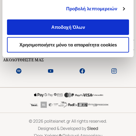
Προβολή λεπτομερειών
Ασκληπιού 1-3, Αθήνα 106 79
Δευτέρα - Παρασκευή 09:00-21:00
Αποδοχή Όλων
Σάββατο 09:00-18:00
Χρήσιμοι Σύνδεσμοι
Χρησιμοποιήστε μόνο τα απαραίτητα cookies
Εξυπηρέτηση Πελατών
ΑΚΟΛΟΥΘΗΣΤΕ ΜΑΣ
©
2026
politeianet.gr All rights reserved.
Designed & Developed by
Sleed
&
Όροι Χρήσης
Πολιτική Απορρήτου