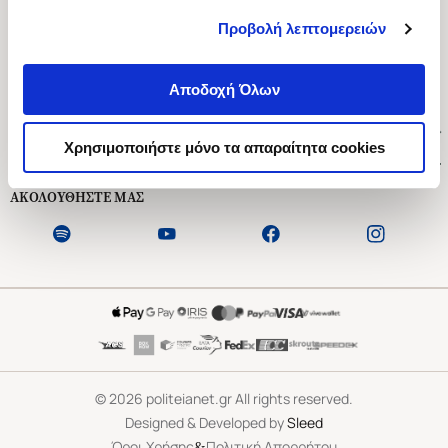
Προβολή λεπτομερειών
Ασκληπιού 1-3, Αθήνα 106 79
Δευτέρα - Παρασκευή 09:00-21:00
Αποδοχή Όλων
Σάββατο 09:00-18:00
Χρήσιμοι Σύνδεσμοι
Χρησιμοποιήστε μόνο τα απαραίτητα cookies
Εξυπηρέτηση Πελατών
ΑΚΟΛΟΥΘΗΣΤΕ ΜΑΣ
©
2026
politeianet.gr All rights reserved.
Designed & Developed by
Sleed
&
Όροι Χρήσης
Πολιτική Απορρήτου