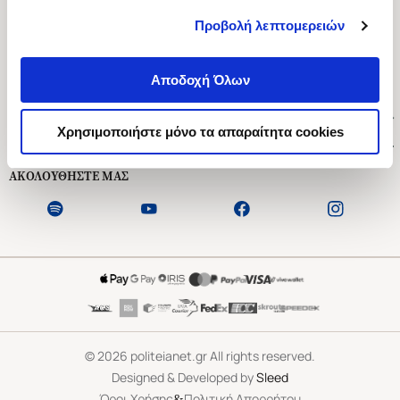
Προβολή λεπτομερειών
Ασκληπιού 1-3, Αθήνα 106 79
Δευτέρα - Παρασκευή 09:00-21:00
Αποδοχή Όλων
Σάββατο 09:00-18:00
Χρήσιμοι Σύνδεσμοι
Χρησιμοποιήστε μόνο τα απαραίτητα cookies
Εξυπηρέτηση Πελατών
ΑΚΟΛΟΥΘΗΣΤΕ ΜΑΣ
©
2026
politeianet.gr All rights reserved.
Designed & Developed by
Sleed
&
Όροι Χρήσης
Πολιτική Απορρήτου