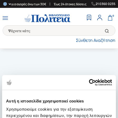
|
|
21 0360 0235
λλάδα για αγορές άνω των 30€
Έως 24 άτοκες δόσεις
Δωρεάν Με
0
Σύνθετη Αναζήτηση
Αυτή η ιστοσελίδα χρησιμοποιεί cookies
Χρησιμοποιούμε cookies για την εξατομίκευση
περιεχομένου και διαφημίσεων, την παροχή λειτουργιών