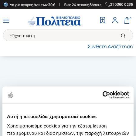
|
|
21 0360 0235
Ελλάδα για αγορές άνω των 30€
Έως 24 άτοκες δόσεις
Δωρεάν Μ
0
Σύνθετη Αναζήτηση
Αυτή η ιστοσελίδα χρησιμοποιεί cookies
Χρησιμοποιούμε cookies για την εξατομίκευση
περιεχομένου και διαφημίσεων, την παροχή λειτουργιών