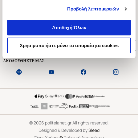
Προβολή λεπτομερειών
Ασκληπιού 1-3, Αθήνα 106 79
Δευτέρα - Παρασκευή 09:00-21:00
Αποδοχή Όλων
Σάββατο 09:00-18:00
Χρήσιμοι Σύνδεσμοι
Χρησιμοποιήστε μόνο τα απαραίτητα cookies
Εξυπηρέτηση Πελατών
ΑΚΟΛΟΥΘΗΣΤΕ ΜΑΣ
©
2026
politeianet.gr All rights reserved.
Designed & Developed by
Sleed
&
Όροι Χρήσης
Πολιτική Απορρήτου