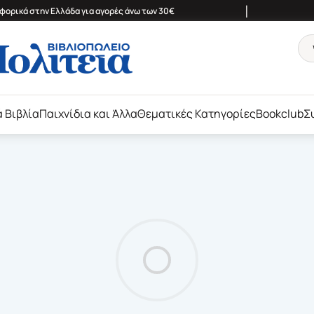
|
ορικά στην Ελλάδα για αγορές άνω των 30€
ά Βιβλία
Παιχνίδια και Άλλα
Θεματικές Κατηγορίες
Bookclub
Σ