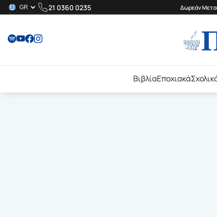
21 0360 0235
Δωρεάν Μεταφ
Βιβλία
Εποχιακά
Σχολικ