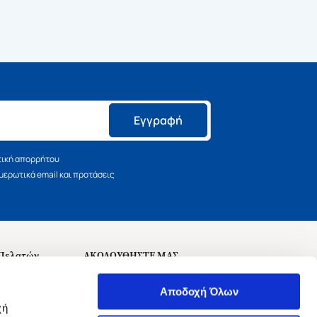
Εγγραφή
τική απορρήτου
ερωτικά email και προτάσεις
 Πελατών
ΑΚΟΛΟΥΘΗΣΤΕ ΜΑΣ
σεις
Αποδοχή Όλων
χή