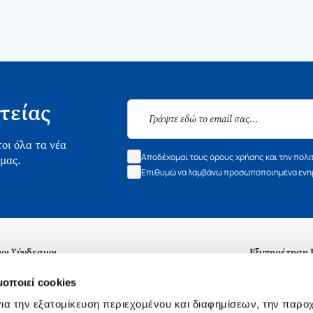
τείας
οι όλα τα νέα
Αποδέχομαι τους όρους χρήσης και την πολι
 μας.
Επιθυμώ να λαμβάνω προσωποποιημένα ενημ
οι Σύνδεσμοι
Εξυπηρέτηση
ά με εμάς
Συχνές ερωτή
μοποιεί cookies
 Εργασίας
Επικοινωνία
ια την εξατομίκευση περιεχομένου και διαφημίσεων, την παρο