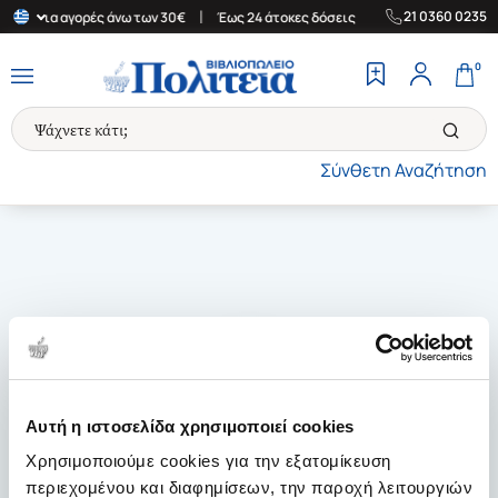
|
|
21 0360 0235
λάδα για αγορές άνω των 30€
Έως 24 άτοκες δόσεις
Δωρεάν Μετ
0
Σύνθετη Αναζήτηση
Αυτή η ιστοσελίδα χρησιμοποιεί cookies
Χρησιμοποιούμε cookies για την εξατομίκευση
περιεχομένου και διαφημίσεων, την παροχή λειτουργιών