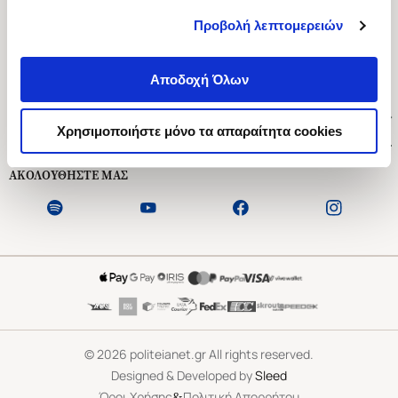
Προβολή λεπτομερειών
Ασκληπιού 1-3, Αθήνα 106 79
Δευτέρα - Παρασκευή 09:00-21:00
Αποδοχή Όλων
Σάββατο 09:00-18:00
Χρήσιμοι Σύνδεσμοι
Χρησιμοποιήστε μόνο τα απαραίτητα cookies
Εξυπηρέτηση Πελατών
ΑΚΟΛΟΥΘΗΣΤΕ ΜΑΣ
©
2026
politeianet.gr All rights reserved.
Designed & Developed by
Sleed
&
Όροι Χρήσης
Πολιτική Απορρήτου