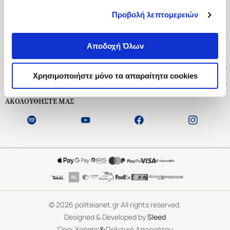
Προβολή λεπτομερειών
Ασκληπιού 1-3, Αθήνα 106 79
Δευτέρα - Παρασκευή 09:00-21:00
Αποδοχή Όλων
Σάββατο 09:00-18:00
Χρήσιμοι Σύνδεσμοι
Χρησιμοποιήστε μόνο τα απαραίτητα cookies
Εξυπηρέτηση Πελατών
ΑΚΟΛΟΥΘΗΣΤΕ ΜΑΣ
©
2026
politeianet.gr All rights reserved.
Designed & Developed by
Sleed
&
Όροι Χρήσης
Πολιτική Απορρήτου