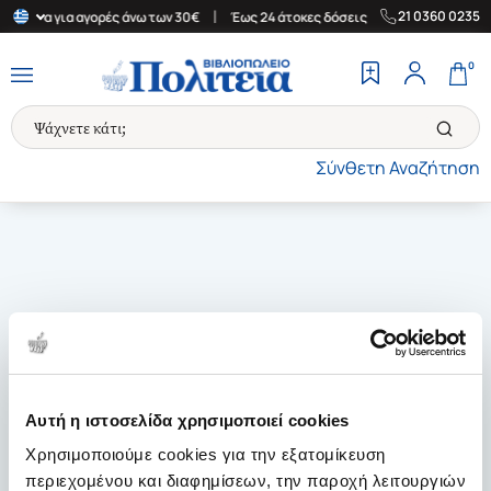
|
|
21 0360 0235
Ελλάδα για αγορές άνω των 30€
Έως 24 άτοκες δόσεις
Δωρεάν Μ
0
Σύνθετη Αναζήτηση
Αυτή η ιστοσελίδα χρησιμοποιεί cookies
Χρησιμοποιούμε cookies για την εξατομίκευση
περιεχομένου και διαφημίσεων, την παροχή λειτουργιών