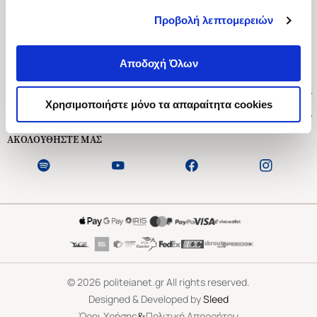
Προβολή λεπτομερειών
Ασκληπιού 1-3, Αθήνα 106 79
Δευτέρα - Παρασκευή 09:00-21:00
Αποδοχή Όλων
Σάββατο 09:00-18:00
Χρήσιμοι Σύνδεσμοι
Χρησιμοποιήστε μόνο τα απαραίτητα cookies
Εξυπηρέτηση Πελατών
ΑΚΟΛΟΥΘΗΣΤΕ ΜΑΣ
©
2026
politeianet.gr All rights reserved.
Designed & Developed by
Sleed
&
Όροι Χρήσης
Πολιτική Απορρήτου