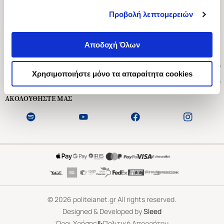
Προβολή λεπτομερειών
Ασκληπιού 1-3, Αθήνα 106 79
Δευτέρα - Παρασκευή 09:00-21:00
Αποδοχή Όλων
Σάββατο 09:00-18:00
Χρήσιμοι Σύνδεσμοι
Χρησιμοποιήστε μόνο τα απαραίτητα cookies
Εξυπηρέτηση Πελατών
ΑΚΟΛΟΥΘΗΣΤΕ ΜΑΣ
©
2026
politeianet.gr All rights reserved.
Designed & Developed by
Sleed
&
Όροι Χρήσης
Πολιτική Απορρήτου