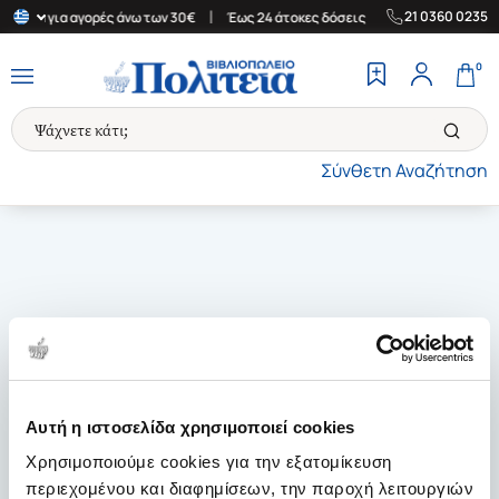
|
|
21 0360 0235
λλάδα για αγορές άνω των 30€
Έως 24 άτοκες δόσεις
Δωρεάν Με
0
Σύνθετη Αναζήτηση
Αυτή η ιστοσελίδα χρησιμοποιεί cookies
Χρησιμοποιούμε cookies για την εξατομίκευση
περιεχομένου και διαφημίσεων, την παροχή λειτουργιών