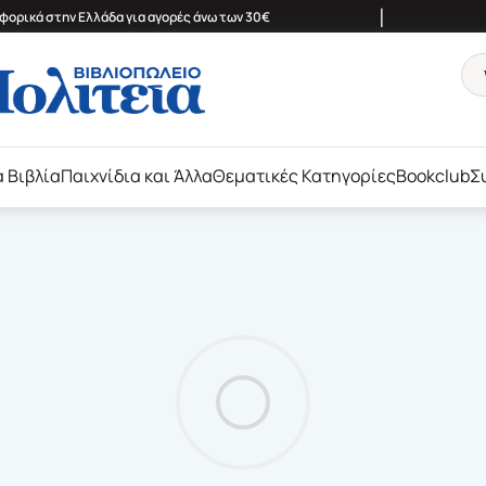
|
ορικά στην Ελλάδα για αγορές άνω των 30€
ά Βιβλία
Παιχνίδια και Άλλα
Θεματικές Κατηγορίες
Bookclub
Σ