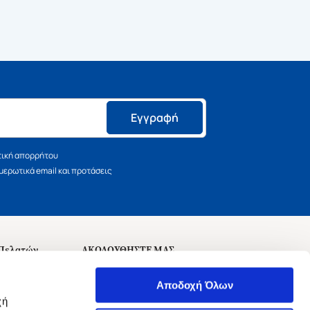
Εγγραφή
τική απορρήτου
ερωτικά email και προτάσεις
 Πελατών
ΑΚΟΛΟΥΘΗΣΤΕ ΜΑΣ
σεις
Αποδοχή Όλων
χή