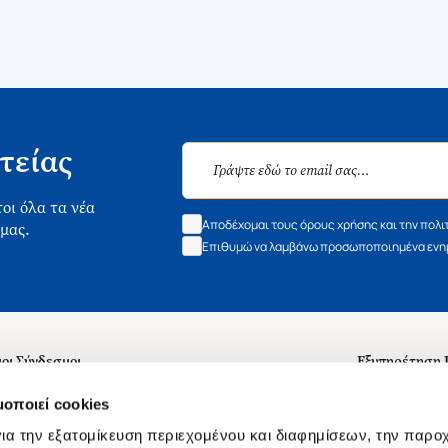
τείας
οι όλα τα νέα
Αποδέχομαι τους όρους χρήσης και την πολι
 μας.
Επιθυμώ να λαμβάνω προσωποποιημένα ενημ
οι Σύνδεσμοι
Εξυπηρέτηση
ά με εμάς
Συχνές ερωτή
μοποιεί cookies
 Εργασίας
Επικοινωνία
ια την εξατομίκευση περιεχομένου και διαφημίσεων, την παρο