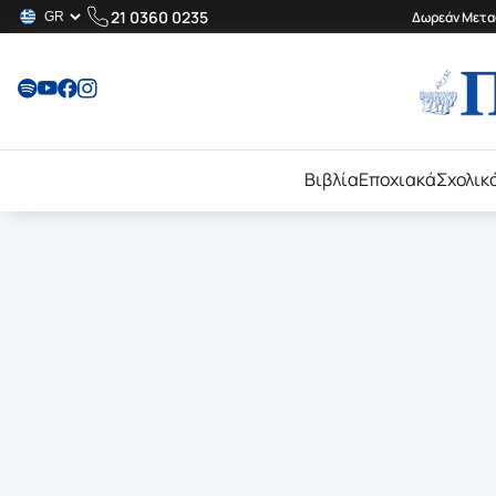
21 0360 0235
Δωρεάν Μεταφ
Βιβλία
Εποχιακά
Σχολικ