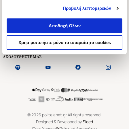
Προβολή λεπτομερειών
Ασκληπιού 1-3, Αθήνα 106 79
Δευτέρα - Παρασκευή 09:00-21:00
Αποδοχή Όλων
Σάββατο 09:00-18:00
Χρήσιμοι Σύνδεσμοι
Χρησιμοποιήστε μόνο τα απαραίτητα cookies
Εξυπηρέτηση Πελατών
ΑΚΟΛΟΥΘΗΣΤΕ ΜΑΣ
©
2026
politeianet.gr All rights reserved.
Designed & Developed by
Sleed
&
Όροι Χρήσης
Πολιτική Απορρήτου