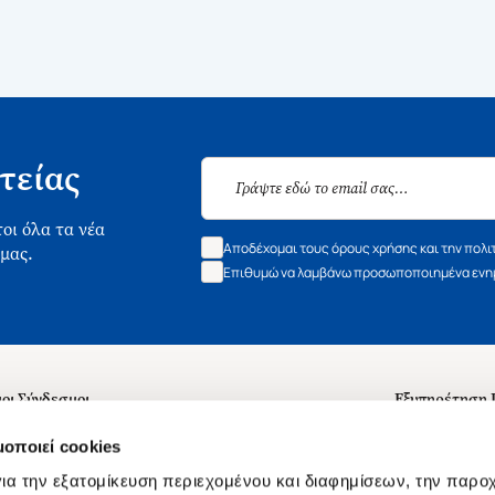
τείας
οι όλα τα νέα
Αποδέχομαι τους όρους χρήσης και την πολι
 μας.
Επιθυμώ να λαμβάνω προσωποποιημένα ενημ
οι Σύνδεσμοι
Εξυπηρέτηση
ά με εμάς
Συχνές ερωτή
μοποιεί cookies
 Εργασίας
Επικοινωνία
ια την εξατομίκευση περιεχομένου και διαφημίσεων, την παρο