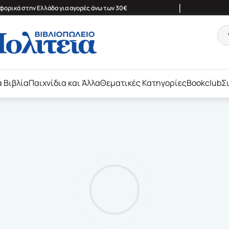
|
ορικά στην Ελλάδα για αγορές άνω των 30€
ά Βιβλία
Παιχνίδια και Άλλα
Θεματικές Κατηγορίες
Bookclub
Σ