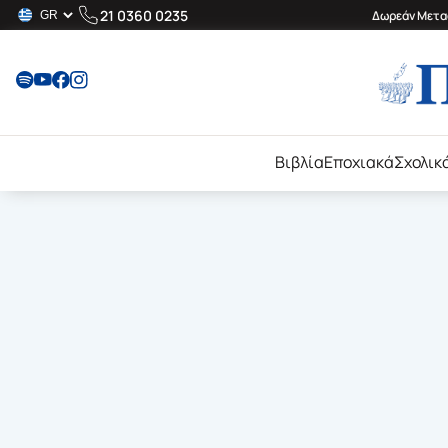
21 0360 0235
Δωρεάν Μεταφ
Βιβλία
Εποχιακά
Σχολικ