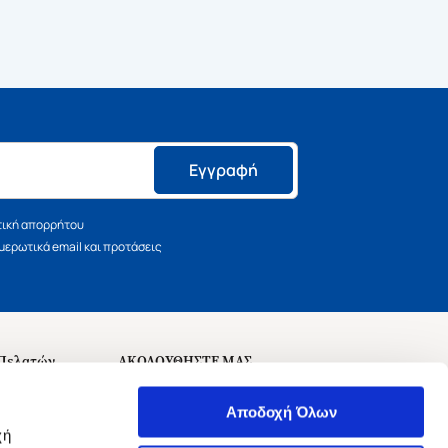
Εγγραφή
τική απορρήτου
ερωτικά email και προτάσεις
 Πελατών
ΑΚΟΛΟΥΘΗΣΤΕ ΜΑΣ
σεις
Αποδοχή Όλων
χή