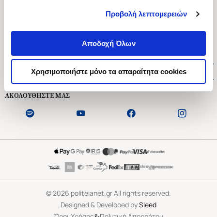
Προβολή λεπτομερειών
Ασκληπιού 1-3, Αθήνα 106 79
Δευτέρα - Παρασκευή 09:00-21:00
Αποδοχή Όλων
Σάββατο 09:00-18:00
Χρήσιμοι Σύνδεσμοι
Χρησιμοποιήστε μόνο τα απαραίτητα cookies
Εξυπηρέτηση Πελατών
ΑΚΟΛΟΥΘΗΣΤΕ ΜΑΣ
©
2026
politeianet.gr All rights reserved.
Designed & Developed by
Sleed
&
Όροι Χρήσης
Πολιτική Απορρήτου