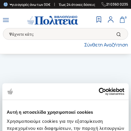
|
|
21 0360 0235
λλάδα για αγορές άνω των 30€
Έως 24 άτοκες δόσεις
Δωρεάν Με
0
Σύνθετη Αναζήτηση
Αυτή η ιστοσελίδα χρησιμοποιεί cookies
Χρησιμοποιούμε cookies για την εξατομίκευση
περιεχομένου και διαφημίσεων, την παροχή λειτουργιών