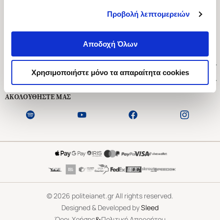
Προβολή λεπτομερειών
Ασκληπιού 1-3, Αθήνα 106 79
Δευτέρα - Παρασκευή 09:00-21:00
Αποδοχή Όλων
Σάββατο 09:00-18:00
Χρήσιμοι Σύνδεσμοι
Χρησιμοποιήστε μόνο τα απαραίτητα cookies
Εξυπηρέτηση Πελατών
ΑΚΟΛΟΥΘΗΣΤΕ ΜΑΣ
©
2026
politeianet.gr All rights reserved.
Designed & Developed by
Sleed
&
Όροι Χρήσης
Πολιτική Απορρήτου