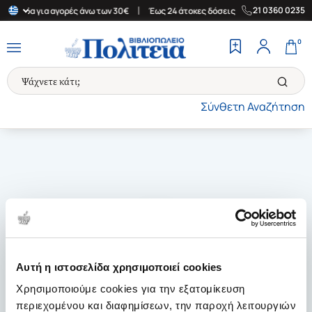
|
|
21 0360 0235
 Ελλάδα για αγορές άνω των 30€
Έως 24 άτοκες δόσεις
Δωρεάν 
0
Σύνθετη Αναζήτηση
Αυτή η ιστοσελίδα χρησιμοποιεί cookies
Χρησιμοποιούμε cookies για την εξατομίκευση
περιεχομένου και διαφημίσεων, την παροχή λειτουργιών