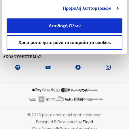
Προβολή λεπτομερειών
Ασκληπιού 1-3, Αθήνα 106 79
Δευτέρα - Παρασκευή 09:00-21:00
Αποδοχή Όλων
Σάββατο 09:00-18:00
Χρήσιμοι Σύνδεσμοι
Χρησιμοποιήστε μόνο τα απαραίτητα cookies
Εξυπηρέτηση Πελατών
ΑΚΟΛΟΥΘΗΣΤΕ ΜΑΣ
©
2026
politeianet.gr All rights reserved.
Designed & Developed by
Sleed
&
Όροι Χρήσης
Πολιτική Απορρήτου