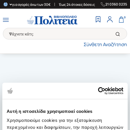
|
|
21 0360 0235
λλάδα για αγορές άνω των 30€
Έως 24 άτοκες δόσεις
Δωρεάν Με
0
Σύνθετη Αναζήτηση
Αυτή η ιστοσελίδα χρησιμοποιεί cookies
Χρησιμοποιούμε cookies για την εξατομίκευση
περιεχομένου και διαφημίσεων, την παροχή λειτουργιών