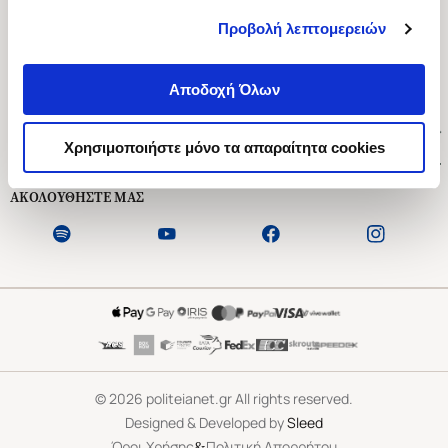
Προβολή λεπτομερειών
Ασκληπιού 1-3, Αθήνα 106 79
Δευτέρα - Παρασκευή 09:00-21:00
Αποδοχή Όλων
Σάββατο 09:00-18:00
Χρήσιμοι Σύνδεσμοι
Χρησιμοποιήστε μόνο τα απαραίτητα cookies
Εξυπηρέτηση Πελατών
ΑΚΟΛΟΥΘΗΣΤΕ ΜΑΣ
©
2026
politeianet.gr All rights reserved.
Designed & Developed by
Sleed
&
Όροι Χρήσης
Πολιτική Απορρήτου