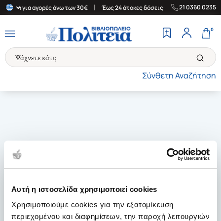
|
|
21 0360 0235
λλάδα για αγορές άνω των 30€
Έως 24 άτοκες δόσεις
Δωρεάν Με
0
Σύνθετη Αναζήτηση
Αυτή η ιστοσελίδα χρησιμοποιεί cookies
Χρησιμοποιούμε cookies για την εξατομίκευση
περιεχομένου και διαφημίσεων, την παροχή λειτουργιών