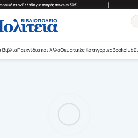
|
ορικά στην Ελλάδα για αγορές άνω των 30€
ά Βιβλία
Παιχνίδια και Άλλα
Θεματικές Κατηγορίες
Bookclub
Σ