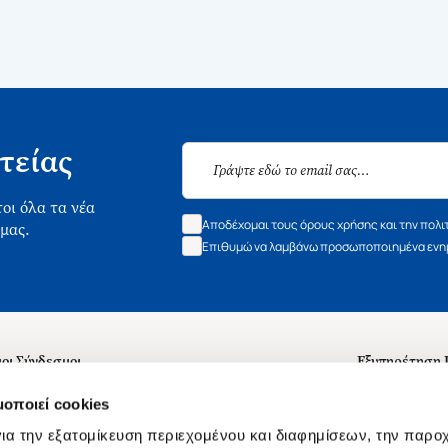
τείας
οι όλα τα νέα
Αποδέχομαι τους όρους χρήσης και την πολι
 μας.
Επιθυμώ να λαμβάνω προσωποποιημένα ενημ
οι Σύνδεσμοι
Εξυπηρέτηση
ά με εμάς
Συχνές ερωτή
μοποιεί cookies
 Εργασίας
Επικοινωνία
ια την εξατομίκευση περιεχομένου και διαφημίσεων, την παρο