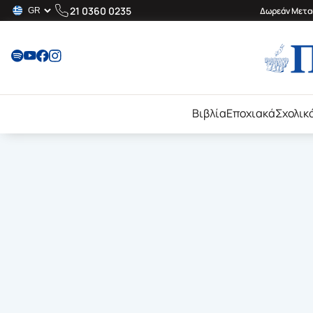
21 0360 0235
Δωρεάν Μεταφ
Βιβλία
Εποχιακά
Σχολικ