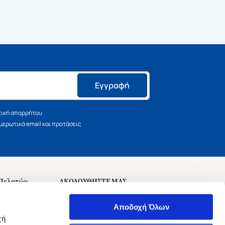
Εγγραφή
τική απορρήτου
ερωτικά email και προτάσεις
 Πελατών
ΑΚΟΛΟΥΘΗΣΤΕ ΜΑΣ
σεις
Αποδοχή Όλων
χή