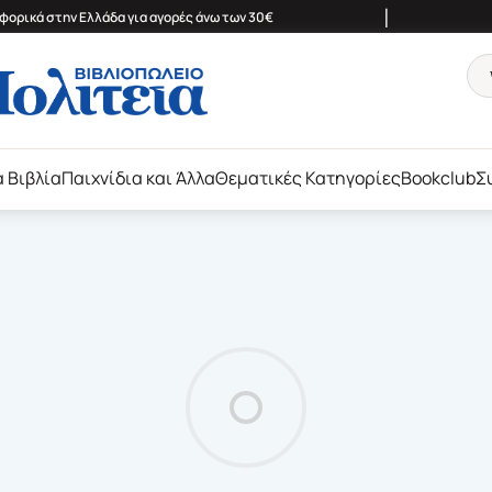
|
ορικά στην Ελλάδα για αγορές άνω των 30€
ά Βιβλία
Παιχνίδια και Άλλα
Θεματικές Κατηγορίες
Bookclub
Σ