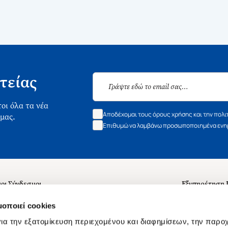
τείας
οι όλα τα νέα
Αποδέχομαι τους όρους χρήσης και την πολι
 μας.
Επιθυμώ να λαμβάνω προσωποποιημένα ενημ
οι Σύνδεσμοι
Εξυπηρέτηση
ά με εμάς
Συχνές ερωτή
μοποιεί cookies
 Εργασίας
Επικοινωνία
ια την εξατομίκευση περιεχομένου και διαφημίσεων, την παρο