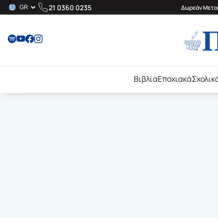
21 0360 0235
Δωρεάν Μεταφ
Βιβλία
Εποχιακά
Σχολικ