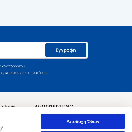
Εγγραφή
τική απορρήτου
ερωτικά email και προτάσεις
 Πελατών
ΑΚΟΛΟΥΘΗΣΤΕ ΜΑΣ
σεις
Αποδοχή Όλων
χή